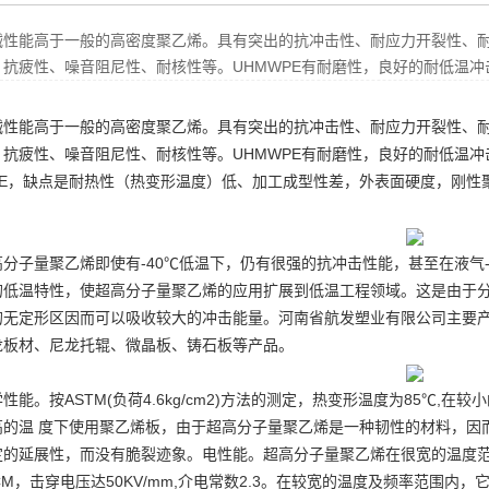
械性能高于一般的高密度聚乙烯。具有突出的抗冲击性、耐应力开裂性、
、抗疲性、噪音阻尼性、耐核性等。UHMWPE有耐磨性，良好的耐低温
械性能高于一般的高密度聚乙烯。具有突出的抗冲击性、耐应力开裂性、
、抗疲性、噪音阻尼性、耐核性等。UHMWPE有耐磨性，良好的耐低温
PE，缺点是耐热性（热变形温度）低、加工成型性差，外表面硬度，刚性
。
高分子量聚乙烯即使有-40℃低温下，仍有很强的抗冲击性能，甚至在液气
的低温特性，使超高分子量聚乙烯的应用扩展到低温工程领域。这是由于
的无定形区因而可以吸收较大的冲击能量。河南省航发塑业有限公司主要
龙板材、尼龙托辊、微晶板、铸石板等产品。
性能。按ASTM(负荷4.6kg/cm2)方法的测定，热变形温度为85℃,
高的温 度下使用
聚乙烯板
，由于超高分子量聚乙烯是一种韧性的材料，因而
定的延展性，而没有脆裂迹象。电性能。超高分子量聚乙烯在很宽的温度范
8CM，击穿电压达50KV/mm,介电常数2.3。在较宽的温度及频率范围