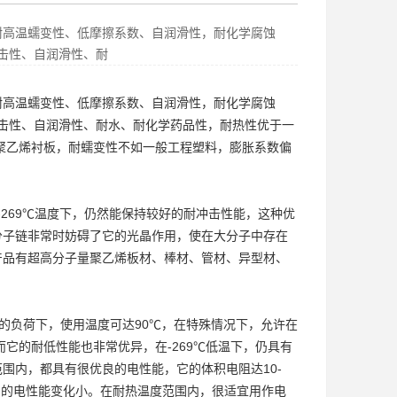
耐高温蠕变性、低摩擦系数、自润滑性，耐化学腐蚀
冲击性、自润滑性、耐
耐高温蠕变性、低摩擦系数、自润滑性，耐化学腐蚀
冲击性、自润滑性、耐水、耐化学药品性，耐热性优于一
聚乙烯衬板
，耐蠕变性不如一般工程塑料，膨胀系数偏
-269℃温度下，仍然能保持较好的耐冲击性能，这种优
分子链非常时妨碍了它的光晶作用，使在大分子中存在
产品有
超高分子量聚乙烯板
材、棒材、管材、异型材、
在较小的负荷下，使用温度可达90℃，在特殊情况下，允许在
它的耐低性能也非常优异，在-269℃低温下，仍具有
围内，都具有很优良的电性能，它的体积电阻达10-
内，它的电性能变化小。在耐热温度范围内，很适宜用作电