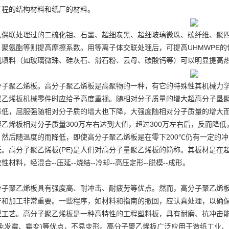
工程的结构材料和纸厂的材料。
入偶联处理过的二硫化钼、石墨、超细炭黑、超细玻璃微珠、碳纤维、聚
、聚氨酯等则提高摩擦系数。用等离子体交联处理后，可提高UHMWPE的使
机填料（如玻璃微珠、硅灰石、滑石粉、云母、碳酸钙等）可以明显提高热
分子聚乙烯板。高分子聚乙烯板是高聚物的一种，有它的特殊性其机械力
聚乙烯板机械零件时应给予高度重视。随相对分子质量的增大超高分子垦
降低，屈服强随相对分子质的增大也下降，大强度随相对分子质量的增大
聚乙烯板相对分子质量300万左右达到大值，超过300万左右后，反而降
。然后随温度的而降低，即使高分子聚乙烯板是在零下200℃仍有一定的
低。高分子聚乙烯板(PE)是人们对高分子量聚乙烯板的简称。其板材是
性材料，经混合--压延--烧结--冷却--高压定形--脱模--成形。
分子聚乙烯板具有强度高、耐冲击、耐疲劳等优点。然而，高分子聚乙烯
产和加工非常重要。一些程序，如材料和指南的撤回，应认真处理，以确
型工艺。高分子聚乙烯板是一种高特性的工程塑料板，具有耐磨、抗冲击
避免发霉、霉变)等优点，不易变形。高分子聚乙烯板广泛应用于造纸工业