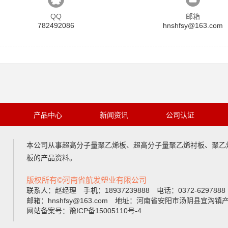
QQ
邮箱
782492086
hnshfsy@163.com
产品中心
新闻资讯
公司认证
本公司从事
超高分子量聚乙烯板
、
超高分子量聚乙烯衬板
、
聚乙
板
的产品资料。
版权所有©河南省航发塑业有限公司
联系人：赵经理 手机：18937239888 电话：0372-629788
邮箱：hnshfsy@163.com 地址：河南省安阳市汤阴县宜沟
网站备案号：豫ICP备15005110号-4