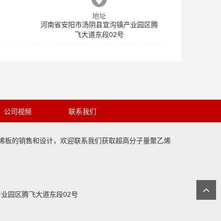
地址
河南省安阳市汤阴县宜沟镇产业园区腾
飞大道东段02号
公司视频
联系我们
烯板
的销售和设计，欢迎联系我们获取
超高分子量聚乙烯
8
镇产业园区腾飞大道东段02号