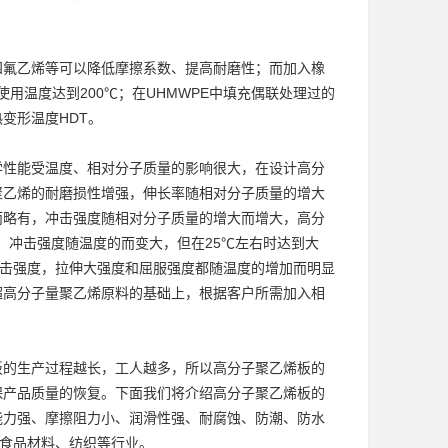
四氟乙烯等可以降低摩擦系数、提高耐磨性；而加入橡
用温度达到200℃；在UHMWPE中填充偶联处理过的
变形温度HDT。
学性能受温度、相对分子质量的影响很大，在设计高分
聚乙烯的耐磨损性增强，伸长率随相对分子质量的增大
而略有，冲击强度随相对分子质量的增大而增大，高分
低，冲击强度随温度的而变大，但在25℃左右时达到大
冲击强度，拉伸大强度和屈服强度都随温度的增加而明显
在超高分子量聚乙烯原料的基础上，根据客户所需加入相
板的生产过程越长，工人越多，所以高分子聚乙烯板的
保产品质量的恢复。下面我们将介绍高分子聚乙烯板的
能力强、摩擦阻力小、润滑性强、耐腐蚀、防潮、防水
、食品材料、纺织等行业。