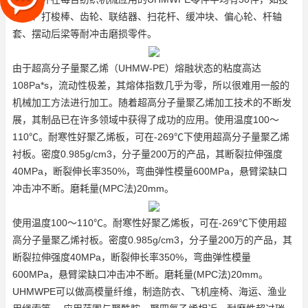
梭器、打梭棒、齿轮、联结器、扫花杆、缓冲块、偏心轮、杆轴
套、摆动后梁等耐冲击磨损零件。
由于超高分子量聚乙烯（UHMW-PE）熔融状态的粘度高达
108Pa*s，流动性极差，其熔体指数几乎为零，所以很难用一般的
机械加工方法进行加工。随着超高分子量聚乙烯加工技术的不断发
展，其制品已在许多领域中获得了成功的应用。使用温度100～
110℃。耐寒性好
聚乙烯板
，可在-269℃下使用
超高分子量聚乙烯
衬板
。密度0.985g/cm3，分子量200万的产品，其断裂拉伸强度
40MPa，断裂伸长率350%，弯曲弹性模量600MPa，悬臂梁缺口
冲击冲不断。磨耗量(MPC法)20mm。
使用温度100～110℃。耐寒性好
聚乙烯板
，可在-269℃下使用
超
高分子量聚乙烯衬板
。密度0.985g/cm3，分子量200万的产品，其
断裂拉伸强度40MPa，断裂伸长率350%，弯曲弹性模量
600MPa，悬臂梁缺口冲击冲不断。磨耗量(MPC法)20mm。
UHMWPE可以做高模量纤维，制造防衣、飞机座椅、海运、渔业