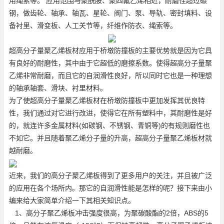
用绳索等。 应用范围与聚酰胺、聚四氟乙烯相近，耐磨性超过碳
钢，做齿轮、轴承、轴瓦、星轮、阀门、泵、导轨、密封填料、设
备衬里、滑变板、人工关节等，纤维作防衣、绳索等。
超高分子量聚乙烯板
材应用于桥墩防撞板的主要优势就是因为它具
有良好的耐磨性，其中由于它超低的磨擦系数。使得超高分子量聚
乙烯非常耐磨，而且它的自润滑性良好，所以同时它也是一种理想
的轴承轴套、滑块、衬里材料。
为了使超高分子量聚乙烯板材在桥墩防撞板中更加发挥其优良特
性，我们通过对它进行改进，使得它在所有塑料中，其耐磨性是好
的，就连许多金属材料(如碳钢、不锈钢、青铜等)的有规则磨性也
不如它。并且随着聚乙烯分子量的升高，超高分子量聚乙烯板材就
越耐磨。
近来，我们的高分子聚乙烯板得到了更多用户的关注，并且被广泛
的应用在各个场所内。那它的自润滑性能是怎样的呢？接下来由小
编来给大家简单介绍一下其相关知识点。
1、高分子聚乙烯板冲击强度很高，为聚碳酸酯的2倍，ABS的5