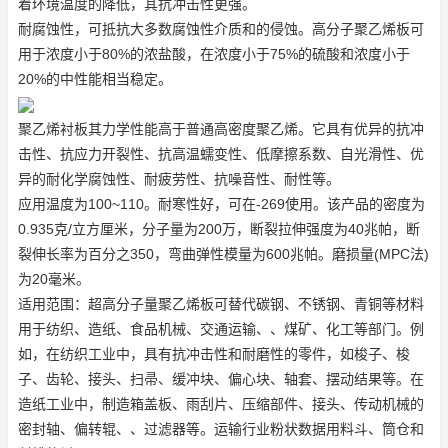
着环境温度的降低，其抗冲击性更强。
耐腐蚀性，可抵抗大多数腐蚀性介质和的侵蚀。高分子聚乙烯板可
用于浓度小于80%的浓盐酸，在浓度小于75%的硫酸和浓度小于
20%的中性能相当稳定。
聚乙烯衬板其力学性能高于普通高密度聚乙烯。它具有优异的抗冲
击性、抗应力开裂性、抗高温蠕变性、低摩擦系数、自光滑性、优
异的耐化学腐蚀性、耐疲劳性、抗噪音性、耐性等。
应用温度为100~110。耐寒性好，可在-269使用。该产品的密度为
0.935克/立方厘米，分子量为200万，断裂拉伸强度为40兆帕，断
裂伸长率为百分之350，弯曲弹性模量为600兆帕。磨损量(MPC法)
为20毫米。
适用范围：
超高分子量聚乙烯板
可替代碳钢、不锈钢、青铜等材料
用于纺织、造纸、食品机械、交通运输、、煤矿、化工等部门。例
如，在纺织工业中，具有抗冲击性和耐磨性的零件，如梭子、梭
子、齿轮、接头、扫帚、缓冲块、偏心块、轴套、摆动结果等。在
造纸工业中，制造箱盖板、雨刮片、压缩部件、接头、传动机械的
密封轴、偏转辊、、过滤器等。运输行业粉状数据用料斗、筒仓和