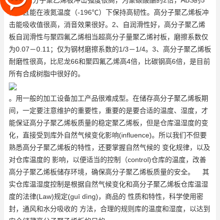
1、高分子聚乙烯板冲击强度很高，为聚碳酸酯的2倍，ABS的5
倍，且能在液氮温度（-196℃）下保持高韧性。高分子聚乙烯板冲
击能吸收值很高，消音效果很好。2、自润滑性好，高分子聚乙烯
板自润滑性与聚四氟乙烯相当
超高分子量聚乙烯衬板
，磨擦系数仅
为0.07－0.11；仅为钢材磨擦系数的1/3－1/4。3、高分子聚乙烯板
耐磨性很高，比尼龙66和聚四氟乙烯高4倍，比碳钢高6倍，是目前
所有合成树脂中很好的。
。用一般的加工设备加工产品很难成型。在储存高分子聚乙烯板期
间，一定要注意维护的重要性，重要的是要合适的温度、湿度，才
能保证高分子聚乙烯板质量的稳定
聚乙烯板
，但是仓库温湿度的变
化，直接受到库外自然气候变化影响(influence)。所以我们不但要
熟悉高分子聚乙烯板的特性，还要掌握自然气候的 变化规律，以及
对仓库温度的 影响，以便适当的控制（control)仓库的温度，改善
高分子聚乙烯板储存环境，确保高分子聚乙烯板质量的安全。 其
实仓库温湿度控制是根据自然气候变化和高分子聚乙烯板仓库温湿
度的法律(Law)规定(guī dìng)，商品的 性质和特性，科学使用密
封，通风和水分吸收的 方法，合理的规则库的温度和湿度，以达到